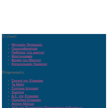
Τι είναι?
Μητρικός Θηλασμός
Ορμονοθεραπεία
Παθήσεις του μαστού
Μαστογραφία
Βιοψία του Μαστού
Κληρονομικός Καρκίνος
Πληροφορίες
Σκοποί της Εταιρείας
Τα Μέλη
Σύντομο Ιστορικό
Χορηγοί
Δ.Σ. της Εταιρείας
Περιοδικό Εταιρείας
Αίτηση Μέλους
Δήλωση Προστασίας Προσωπικών Δεδομένων