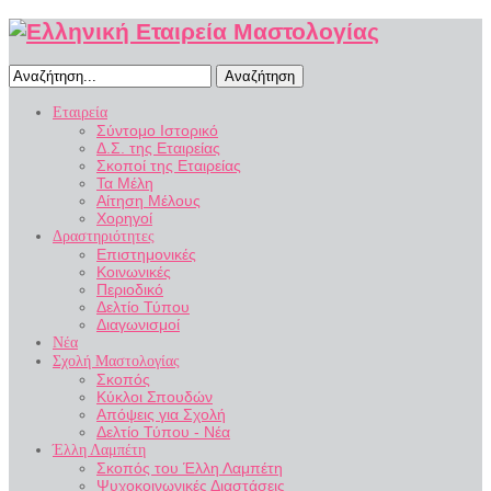
Αναζήτηση
Εταιρεία
Σύντομο Ιστορικό
Δ.Σ. της Εταιρείας
Σκοποί της Εταιρείας
Τα Μέλη
Αίτηση Μέλους
Χορηγοί
Δραστηριότητες
Επιστημονικές
Κοινωνικές
Περιοδικό
Δελτίο Τύπου
Διαγωνισμοί
Νέα
Σχολή Μαστολογίας
Σκοπός
Κύκλοι Σπουδών
Απόψεις για Σχολή
Δελτίο Τύπου - Νέα
Έλλη Λαμπέτη
Σκοπός του Έλλη Λαμπέτη
Ψυχοκοινωνικές Διαστάσεις