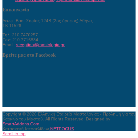
Επικοινωνία
Λεωφ. Βασ. Σοφίας 124Β (2ος όροφος) Αθήνα,
ΤΚ 11526
Τηλ. 210 7470257
Fax: 210 7716834
Email:
reception@mastologia.gr
Βρείτε μας στο Facebook
Copyright © 2026 Ελληνική Εταιρεία Μαστολογίας - Πρόληψη για τον
Καρκίνο του Μαστού. All Rights Reserved. Designed by
SmartAddons.Com
Κατασκευή Ιστοσελίδων
NETFOCUS
Scroll to top