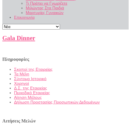
Τι Πρέπει να Γνωρίζετε
Μιλώντας Στα Παιδιά
Μαρτυρίες Γυναικών
Επικοινωνία
Gala Dinner
Πληροφορίες
Σκοποί της Εταιρείας
Τα Μέλη
Σύντομο Ιστορικό
Χορηγοί
Δ.Σ. της Εταιρείας
Περιοδικό Εταιρείας
Αίτηση Μέλους
Δήλωση Προστασίας Προσωπικών Δεδομένων
Αιτήσεις Μελών