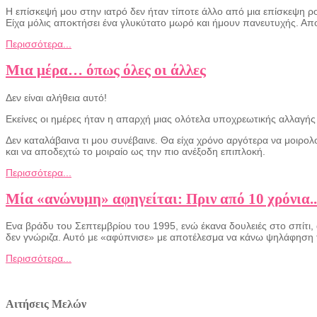
Η επίσκεψή μου στην ιατρό δεν ήταν τίποτε άλλο από μια επίσκεψη ρο
Είχα μόλις αποκτήσει ένα γλυκύτατο μωρό και ήμουν πανευτυχής. Απ
Περισσότερα...
Μια μέρα… όπως όλες οι άλλες
Δεν είναι αλήθεια αυτό!
Εκείνες οι ημέρες ήταν η απαρχή μιας ολότελα υποχρεωτικής αλλαγής
Δεν καταλάβαινα τι μου συνέβαινε. Θα είχα χρόνο αργότερα να μοιρ
και να αποδεχτώ το μοιραίο ως την πιο ανέξοδη επιπλοκή.
Περισσότερα...
Mία «ανώνυμη» αφηγείται: Πριν από 10 χρόνια..
Ενα βράδυ του Σεπτεμβρίου του 1995, ενώ έκανα δουλειές στο σπίτι, 
δεν γνώριζα. Αυτό με «αφύπνισε» με αποτέλεσμα να κάνω ψηλάφηση το
Περισσότερα...
Αιτήσεις Μελών