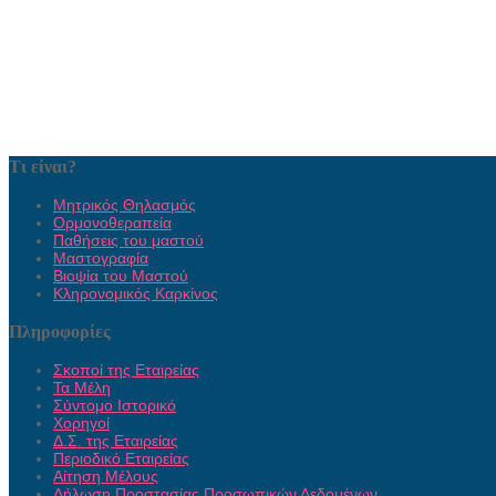
Τι είναι?
Μητρικός Θηλασμός
Ορμονοθεραπεία
Παθήσεις του μαστού
Μαστογραφία
Βιοψία του Μαστού
Κληρονομικός Καρκίνος
Πληροφορίες
Σκοποί της Εταιρείας
Τα Μέλη
Σύντομο Ιστορικό
Χορηγοί
Δ.Σ. της Εταιρείας
Περιοδικό Εταιρείας
Αίτηση Μέλους
Δήλωση Προστασίας Προσωπικών Δεδομένων