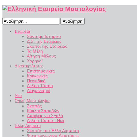
Αναζήτηση
Εταιρεία
Σύντομο Ιστορικό
Δ.Σ. της Εταιρείας
Σκοποί της Εταιρείας
Τα Μέλη
Αίτηση Μέλους
Χορηγοί
Δραστηριότητες
Επιστημονικές
Κοινωνικές
Περιοδικό
Δελτίο Τύπου
Διαγωνισμοί
Νέα
Σχολή Μαστολογίας
Σκοπός
Κύκλοι Σπουδών
Απόψεις για Σχολή
Δελτίο Τύπου - Νέα
Έλλη Λαμπέτη
Σκοπός του Έλλη Λαμπέτη
Ψυχοκοινωνικές Διαστάσεις