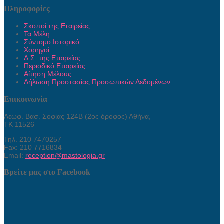
Πληροφορίες
Σκοποί της Εταιρείας
Τα Μέλη
Σύντομο Ιστορικό
Χορηγοί
Δ.Σ. της Εταιρείας
Περιοδικό Εταιρείας
Αίτηση Μέλους
Δήλωση Προστασίας Προσωπικών Δεδομένων
Επικοινωνία
Λεωφ. Βασ. Σοφίας 124Β (2ος όροφος) Αθήνα,
ΤΚ 11526
Τηλ. 210 7470257
Fax: 210 7716834
Email:
reception@mastologia.gr
Βρείτε μας στο Facebook