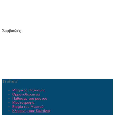
Συμβουλές
Τι είναι?
Μητρικός Θηλασμός
Ορμονοθεραπεία
Παθήσεις του μαστού
Μαστογραφία
Βιοψία του Μαστού
Κληρονομικός Καρκίνος