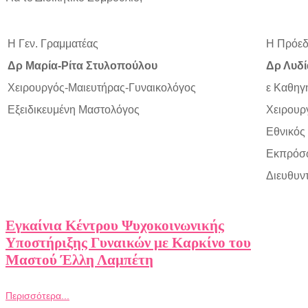
Η Γεν. Γραμματέας
Η Πρόε
Δρ Μαρία-Ρίτα Στυλοπούλου
Δρ Λυδί
Χειρουργός-Μαιευτήρας-
Γυναικολόγος
ε Καθηγ
Εξειδικευμένη Μαστολόγος
Χειρουρ
Εθνικός
Εκπρόσω
Διευθυν
Εγκαίνια Κέντρου Ψυχοκοινωνικής
Υποστήριξης Γυναικών με Καρκίνο του
Μαστού Έλλη Λαμπέτη
Περισσότερα...