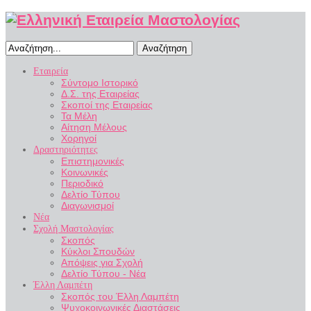
Αναζήτηση
Εταιρεία
Σύντομο Ιστορικό
Δ.Σ. της Εταιρείας
Σκοποί της Εταιρείας
Τα Μέλη
Αίτηση Μέλους
Χορηγοί
Δραστηριότητες
Επιστημονικές
Κοινωνικές
Περιοδικό
Δελτίο Τύπου
Διαγωνισμοί
Νέα
Σχολή Μαστολογίας
Σκοπός
Κύκλοι Σπουδών
Απόψεις για Σχολή
Δελτίο Τύπου - Νέα
Έλλη Λαμπέτη
Σκοπός του Έλλη Λαμπέτη
Ψυχοκοινωνικές Διαστάσεις