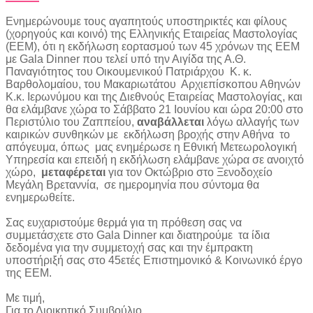
Ενημερώνουμε τους αγαπητούς υποστηρικτές και φίλους
(χορηγούς και κοινό) της Ελληνικής Εταιρείας Μαστολογίας
(ΕΕΜ), ότι η εκδήλωση εορτασμού των 45 χρόνων της ΕΕΜ
με Gala Dinner που τελεί υπό την Αιγίδα της Α.Θ.
Παναγιότητος του Οικουμενικού Πατριάρχου Κ. κ.
Βαρθολομαίου, του Μακαριωτάτου Αρχιεπίσκοπου Αθηνών
Κ.κ. Ιερωνύμου και της Διεθνούς Εταιρείας Μαστολογίας, και
θα ελάμβανε χώρα το Σάββατο 21 Ιουνίου και ώρα 20:00 στο
Περιστύλιο του Ζαππείου
,
αναβάλλεται
λόγω αλλαγής των
καιρικών συνθηκών με εκδήλωση βροχής στην Αθήνα το
απόγευμα, όπως μας ενημέρωσε η Εθνική Μετεωρολογική
Υπηρεσία και επειδή η εκδήλωση ελάμβανε χώρα σε ανοιχτό
χώρο,
μεταφέρεται
για τον Οκτώβριο στο Ξενοδοχείο
Μεγάλη Βρεταννία, σε ημερομηνία που σύντομα θα
ενημερωθείτε.
Σας ευχαριστούμε θερμά για τη πρόθεση σας να
συμμετάσχετε στο Gala Dinner και διατηρούμε τα ίδια
δεδομένα για την συμμετοχή σας και την έμπρακτη
υποστήριξή σας στο 45ετές Επιστημονικό & Κοινωνικό έργο
της ΕΕΜ.
Με τιμή,
Για το Διοικητικό Συμβούλιο,