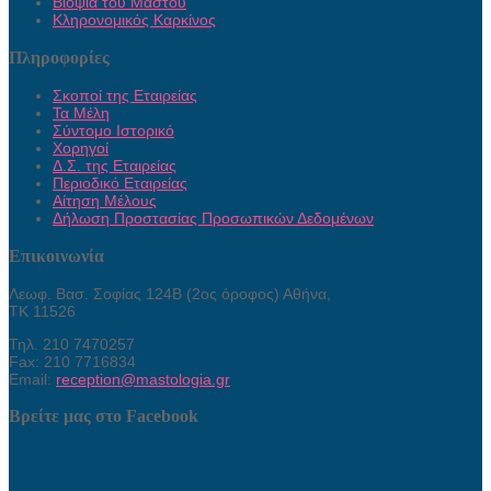
Βιοψία του Μαστού
Κληρονομικός Καρκίνος
Πληροφορίες
Σκοποί της Εταιρείας
Τα Μέλη
Σύντομο Ιστορικό
Χορηγοί
Δ.Σ. της Εταιρείας
Περιοδικό Εταιρείας
Αίτηση Μέλους
Δήλωση Προστασίας Προσωπικών Δεδομένων
Επικοινωνία
Λεωφ. Βασ. Σοφίας 124Β (2ος όροφος) Αθήνα,
ΤΚ 11526
Τηλ. 210 7470257
Fax: 210 7716834
Email:
reception@mastologia.gr
Βρείτε μας στο Facebook