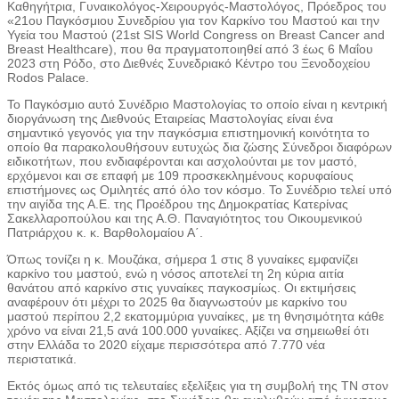
Καθηγήτρια, Γυναικολόγος-Χειρουργός-Μαστολόγος, Πρόεδρος του
«21ου Παγκόσμιου Συνεδρίου για τον Καρκίνο του Mαστού και την
Υγεία του Μαστού (21st SIS World Congress on Breast Cancer and
Breast Healthcare), που θα πραγματοποιηθεί από 3 έως 6 Μαΐου
2023 στη Ρόδο, στο Διεθνές Συνεδριακό Κέντρο του Ξενοδοχείου
Rodos Palace.
Το Παγκόσμιο αυτό Συνέδριο Μαστολογίας το οποίο είναι η κεντρική
διοργάνωση της Διεθνούς Εταιρείας Μαστολογίας είναι ένα
σημαντικό γεγονός για την παγκόσμια επιστημονική κοινότητα το
οποίο θα παρακολουθήσουν ευτυχώς δια ζώσης Σύνεδροι διαφόρων
ειδικοτήτων, που ενδιαφέρονται και ασχολούνται με τον μαστό,
ερχόμενοι και σε επαφή με 109 προσκεκλημένους κορυφαίους
επιστήμονες ως Ομιλητές από όλο τον κόσμο. Το Συνέδριο τελεί υπό
την αιγίδα της Α.Ε. της Προέδρου της Δημοκρατίας Κατερίνας
Σακελλαροπούλου και της Α.Θ. Παναγιότητος του Οικουμενικού
Πατριάρχου κ. κ. Βαρθολομαίου Α΄.
Όπως τονίζει η κ. Μουζάκα, σήμερα 1 στις 8 γυναίκες εμφανίζει
καρκίνο του μαστού, ενώ η νόσος αποτελεί τη 2η κύρια αιτία
θανάτου από καρκίνο στις γυναίκες παγκοσμίως. Οι εκτιμήσεις
αναφέρουν ότι μέχρι το 2025 θα διαγνωστούν με καρκίνο του
μαστού περίπου 2,2 εκατομμύρια γυναίκες, με τη θνησιμότητα κάθε
χρόνο να είναι 21,5 ανά 100.000 γυναίκες. Αξίζει να σημειωθεί ότι
στην Ελλάδα το 2020 είχαμε περισσότερα από 7.770 νέα
περιστατικά.
Εκτός όμως από τις τελευταίες εξελίξεις για τη συμβολή της ΤΝ στον