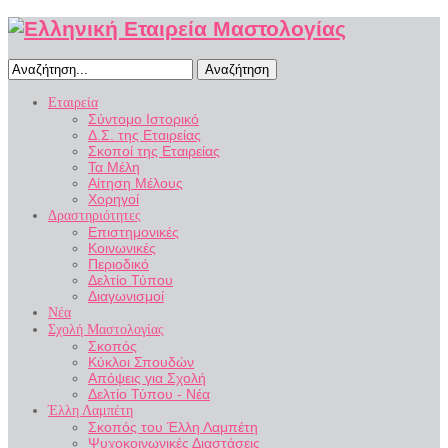
Αναζήτηση
Εταιρεία
Σύντομο Ιστορικό
Δ.Σ. της Εταιρείας
Σκοποί της Εταιρείας
Τα Μέλη
Αίτηση Μέλους
Χορηγοί
Δραστηριότητες
Επιστημονικές
Κοινωνικές
Περιοδικό
Δελτίο Τύπου
Διαγωνισμοί
Νέα
Σχολή Μαστολογίας
Σκοπός
Κύκλοι Σπουδών
Απόψεις για Σχολή
Δελτίο Τύπου - Νέα
Έλλη Λαμπέτη
Σκοπός του Έλλη Λαμπέτη
Ψυχοκοινωνικές Διαστάσεις