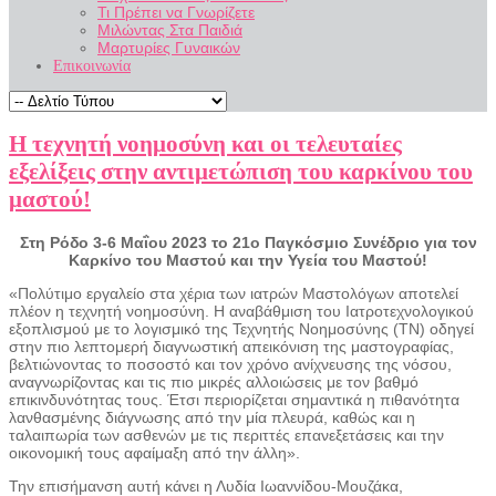
Τι Πρέπει να Γνωρίζετε
Μιλώντας Στα Παιδιά
Μαρτυρίες Γυναικών
Επικοινωνία
Η τεχνητή νοημοσύνη και οι τελευταίες
εξελίξεις στην αντιμετώπιση του καρκίνου του
μαστού!
Στη Ρόδο 3-6 Μαΐου 2023 το 21ο Παγκόσμιο Συνέδριο για τον
Καρκίνο του Mαστού και την Υγεία του Μαστού!
«Πολύτιμο εργαλείο στα χέρια των ιατρών Μαστολόγων αποτελεί
πλέον η τεχνητή νοημοσύνη. Η αναβάθμιση του Ιατροτεχνολογικού
εξοπλισμού με το λογισμικό της Τεχνητής Νοημοσύνης (ΤΝ) οδηγεί
στην πιο λεπτομερή διαγνωστική απεικόνιση της μαστογραφίας,
βελτιώνοντας το ποσοστό και τον χρόνο ανίχνευσης της νόσου,
αναγνωρίζοντας και τις πιο μικρές αλλοιώσεις με τον βαθμό
επικινδυνότητας τους. Έτσι περιορίζεται σημαντικά η πιθανότητα
λανθασμένης διάγνωσης από την μία πλευρά, καθώς και η
ταλαιπωρία των ασθενών με τις περιττές επανεξετάσεις και την
οικονομική τους αφαίμαξη από την άλλη».
Την επισήμανση αυτή κάνει η Λυδία Ιωαννίδου-Μουζάκα,