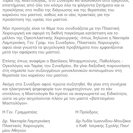
τομέα της Μαστολογίας, στο Συνέδριο θα αναλυθούν από έγκριτους
επιστήμονες από όλο τον κόσμο όλα τα φλέγοντα ζητήματα και οι
προκλήσεις στο πεδίο της διάγνωσης και της θεραπείας του
καρκίνου του μαστού, καθώς και οι νέες πρακτικές για την
προάσπιση της υγείας του μαστού.
Άξιο προσοχής είναι το θέμα που συνδυάζεται με την Πλαστική
Χειρουργική και αφορά τη διεθνή παγκόσμια κατάσταση και το
μέλλον της Ογκοπλαστικής Χειρουργικής -όπως δηλώνει η Νεκταρία
Λαμπρινάκη, Γεν. Γραμ. του Συνεδρίου, Πλαστικός Χειρουργός-
αφού είναι γνωστά τα ψυχολογικά προβλήματα που εμφανίζονται
μετά την αφαίρεση του μαστού.
Επίσης όπως αναφέρει ο Βασίλειος Μπαρμπούνης, Παθολόγος -
Ογκολόγος και Ταμίας του Συνεδρίου, θα γίνει διεξοδική παρουσίαση
στη σημασία των συζευγμένων μονοκλονικών αντισωμάτων στη
θεραπεία του καρκίνου του μαστού.
Ακόμη στο Συνέδριο αφού πρώτα συζητηθεί, θα γίνει στη συνέχεια
και ηλεκτρονική ψηφοφορία των συμμετεχόντων, για το εάν
επιτέλους η Μαστολογία θα πρέπει να αναγνωριστεί ως Ειδικότητα,
ώστε να μην ασχολούνται πλέον με τον μαστό «βαπτισμένοι
Μαστολόγοι».
Η Γεν. Γραμματέας Η Πρόεδρος
Δρ. Νεκταρία Λαμπρινάκη
Δρ Λυδία Ιωαννίδου-Μουζάκα
Πλαστικός Χειρουργός
ε Καθ. Ιατρικής Σχολής Παν/
μίου Αθηνών